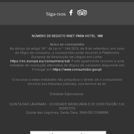
Siga-nos
NÚMERO DE REGISTO RNET PARA HOTEL: 988
Aviso ao consumidor
Ao abrigo do artigo 18.º da Lei n.º 144/2015, de 8 de setembro, em caso
de litígio de consumo, o consumidor pode recorrer à Plataforma
Europeia de Resolução de Litígios em Linha:
https://ec.europa.eu/consumers/odr
. Pode igualmente recorrer a uma
entidade de resolução alternativa de litígios de consumo disponível em
Portugal em
https://www.consumidor.gov.pt
.
O recurso a estas entidades não prejudica o direito de o consumidor
recorrer aos tribunais judiciais, nos termos da lei.
Entidade Exploradora:
QUINTA DAS LÁGRIMAS - SOCIEDADE IMOBILIÁRIA E DE CONSTRUÇÃO S.A.
502457210
Quinta das Lágrimas, Santa Clara, 3040-092 COIMBRA