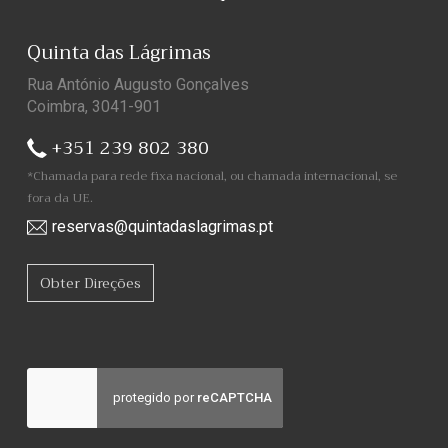
Quinta das Lágrimas
Rua António Augusto Gonçalves
Coimbra, 3041-901
+351 239 802 380
*Chamada para rede fixa nacional, ou chamada internacional, se
fora da UE.
reservas@quintadaslagrimas.pt
Obter Direções