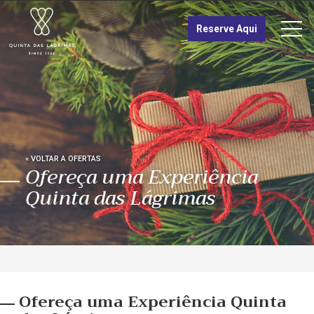
TRÓIA
Reserve Aqui
Quinta das Lágrimas
Tróia Design Hotel
VISITE
« VOLTAR A OFERTAS
Ofereça uma Experiência
Quinta das Lágrimas
Ofereça uma Experiência Quinta