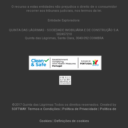
O recurso a estas entidades não prejudica o direito de o consumidor
recorrer aos tribunais judiciais, nos termos da lei.
Entidade Exploradora:
QUINTA DAS LÁGRIMAS - SOCIEDADE IMOBILIÁRIA E DE CONSTRUÇÃO S.A.
502457210
Quinta das Lágrimas, Santa Clara, 3040-092 COIMBRA
©2017 Quinta das Lágrimas Todos os direitos reservados. Created by
SOFTWAY
.
Termos e Condições
|
Política de Privacidade
|
Política de
Cookies
|
Definições de cookies