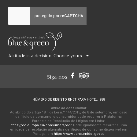
Attitude is a decision. Choose yours
Siga-nos
NÚMERO DE REGISTO RNET PARA HOTEL: 988
Aviso ao consumidor
Ao abrigo do artigo 18.º da Lei n.º 144/2015, de 8 de setembro, em caso
de litígio de consumo, o consumidor pode recorrer à Plataforma
Europeia de Resolução de Litígios em Linha:
https://ec.europa.eu/consumers/odr
. Pode igualmente recorrer a uma
entidade de resolução alternativa de litígios de consumo disponível em
Portugal em
https://www.consumidor.gov.pt
.