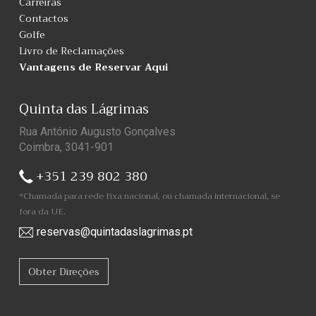
Carreiras
Contactos
Golfe
Livro de Reclamações
Vantagens de Reservar Aqui
Quinta das Lágrimas
Rua António Augusto Gonçalves
Coimbra, 3041-901
+351 239 802 380
*Chamada para rede fixa nacional, ou chamada internacional, se
fora da UE.
reservas@quintadaslagrimas.pt
Obter Direções