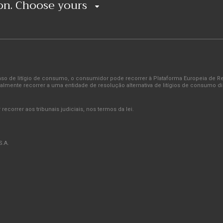
ion. Choose yours
TRÓIA
 caso de litígio de consumo, o consumidor pode recorrer à Plataforma Europeia de 
almente recorrer a uma entidade de resolução alternativa de litígios de consumo d
Tróia Design Hotel
ecorrer aos tribunais judiciais, nos termos da lei.
VISITE
.A.