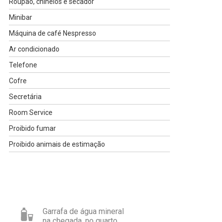
Roupão, chinelos e secador
Minibar
Máquina de café Nespresso
Ar condicionado
Telefone
Cofre
Secretária
Room Service
Proibido fumar
Proibido animais de estimação
Garrafa de água mineral
na chegada, no quarto