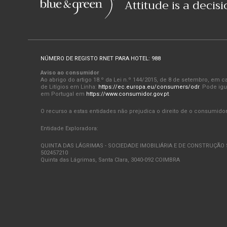
Attitude is a decis
NÚMERO DE REGISTO RNET PARA HOTEL: 988
Aviso ao consumidor
Ao abrigo do artigo 18.º da Lei n.º 144/2015, de 8 de setembro, em
de Litígios em Linha:
https://ec.europa.eu/consumers/odr
. Pode igu
em Portugal em
https://www.consumidor.gov.pt
.
O recurso a estas entidades não prejudica o direito de o consumidor r
Entidade Exploradora:
QUINTA DAS LÁGRIMAS - SOCIEDADE IMOBILIÁRIA E DE CONSTRUÇÃO S
502457210
Quinta das Lágrimas, Santa Clara, 3040-092 COIMBRA