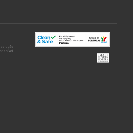
Resolução
isponível