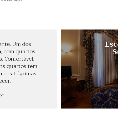
Esc
ente. Um dos
S
a, com quartos
. Confortável,
uns quartos tem
a das Lágrimas.
ecer.