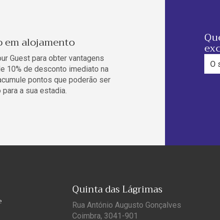
Que
o em alojamento
exc
our Guest para obter vantagens
 de 10% de desconto imediato na
 acumule pontos que poderão ser
 para a sua estadia.
Quinta das Lágrimas
e
Rua António Augusto Gonçalves
Coimbra, 3041-901