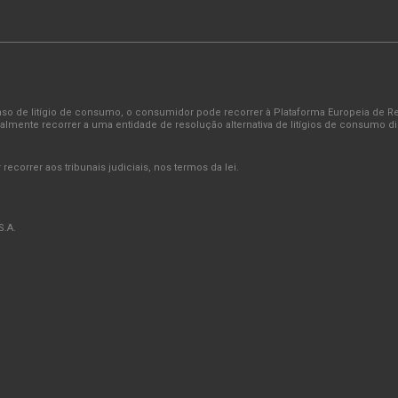
TRÓIA
 caso de litígio de consumo, o consumidor pode recorrer à Plataforma Europeia de 
almente recorrer a uma entidade de resolução alternativa de litígios de consumo d
Tróia Design Hotel
ecorrer aos tribunais judiciais, nos termos da lei.
VISITE
.A.