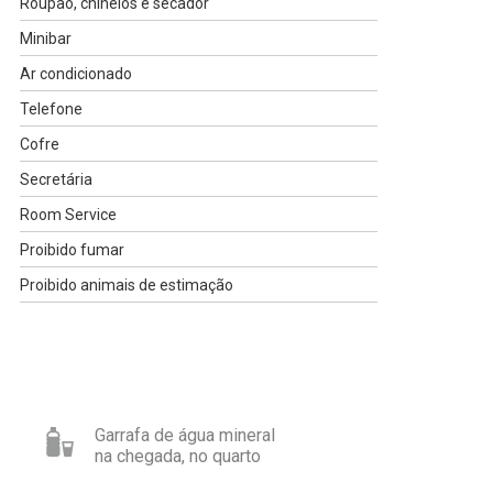
Roupão, chinelos e secador
Minibar
Ar condicionado
Telefone
Cofre
Secretária
Room Service
Proibido fumar
Proibido animais de estimação
Garrafa de água mineral
na chegada, no quarto