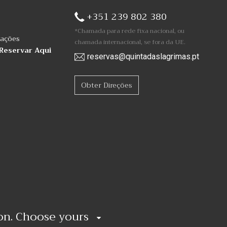
+351 239 802 380
*Chamada para rede fixa nacional, ou
mações
chamada internacional, se fora da UE.
Reservar Aqui
reservas@quintadaslagrimas.pt
Obter Direções
ion. Choose yours