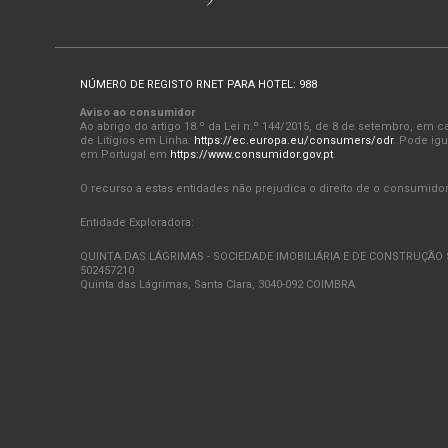
NÚMERO DE REGISTO RNET PARA HOTEL: 988
Aviso ao consumidor
Ao abrigo do artigo 18.º da Lei n.º 144/2015, de 8 de setembro, em
de Litígios em Linha:
https://ec.europa.eu/consumers/odr
. Pode igu
em Portugal em
https://www.consumidor.gov.pt
.
O recurso a estas entidades não prejudica o direito de o consumidor r
Entidade Exploradora:
QUINTA DAS LÁGRIMAS - SOCIEDADE IMOBILIÁRIA E DE CONSTRUÇÃO S
502457210
Quinta das Lágrimas, Santa Clara, 3040-092 COIMBRA