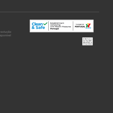
Resolução
isponível