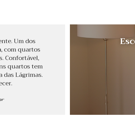
Esc
ente. Um dos
a, com quartos
. Confortável,
uns quartos tem
a das Lágrimas.
ecer.